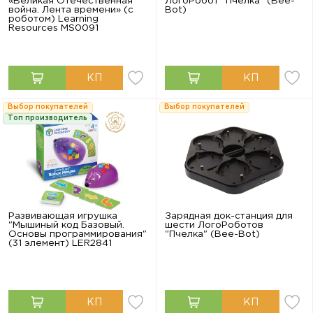
«Великая Отечественная
ЛогоРобот "Пчелка" (Bee-
война. Лента времени» (с
Bot)
роботом) Learning
Resources MS0091
Выбор покупателей
Выбор покупателей
Топ производитель
Развивающая игрушка
Зарядная док-станция для
"Мышиный код Базовый.
шести ЛогоРоботов
Основы программирования"
"Пчелка" (Bee-Bot)
(31 элемент) LER2841