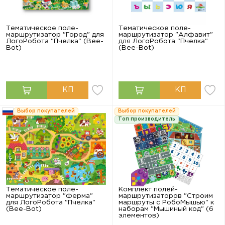
Тематическое поле-
Тематическое поле-
маршрутизатор "Город" для
маршрутизатор "Алфавит"
ЛогоРобота "Пчелка" (Bee-
для ЛогоРобота "Пчелка"
Bot)
(Bee-Bot)
Выбор покупателей
Выбор покупателей
Топ производитель
Тематическое поле-
Комплект полей-
маршрутизатор "Ферма"
маршрутизаторов "Строим
для ЛогоРобота "Пчелка"
маршруты с РобоМышью" к
(Bee-Bot)
наборам "Мышиный код" (6
элементов)