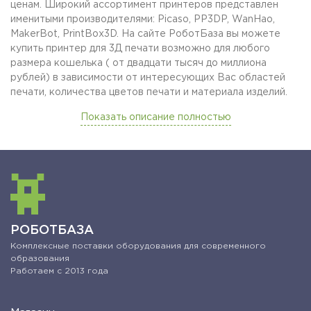
ценам. Широкий ассортимент принтеров представлен
именитыми производителями: Picaso, PP3DP, WanHao,
MakerBot, PrintBox3D. На сайте РоботБаза вы можете
купить принтер для 3Д печати возможно для любого
размера кошелька ( от двадцати тысяч до миллиона
рублей) в зависимости от интересующих Вас областей
печати, количества цветов печати и материала изделий.
Показать описание полностью
РОБОТБАЗА
Комплексные поставки оборудования для современного
образования
Работаем с 2013 года