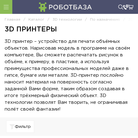
Главная
/
Каталог
/
3D технологии
/
По назначению
/
3D п
3D ПРИНТЕРЫ
3D принтер – устройство для печати объёмных
объектов. Нарисовав модель в программе на своём
компьютере, Вы сможете распечатать рисунок в
объёме, к примеру, в пластике, а используя
преимущества профессиональных моделей даже в
гипсе, бумаге или металле. 3D-принтер послойно
наносит материал на поверхность согласно
заданной Вами форме, таким образом создавая в
итоге трёхмерный физический объект. 3D
технологии позволят Вам творить, не ограничивая
полёт своей фантазии!
Фильтр