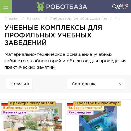
Главная
/
Каталог
/
Лабораторное оборудование
/
По назн
УЧЕБНЫЕ КОМПЛЕКСЫ ДЛЯ
ПРОФИЛЬНЫХ УЧЕБНЫХ
ЗАВЕДЕНИЙ
Материально-техническое оснащение учебных
кабинетов, лабораторий и объектов для проведения
практических занятий.
Фильтр
В реестре Минпромторг
В реестре Минпромторг
Выбор покупателей
Выбор покупателей
Рекомендуем
Рекомендуем