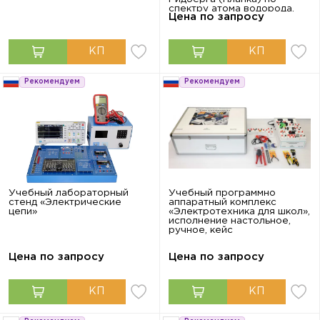
спектру атома водорода.
Цена по запросу
Изучение основных
приёмов работы с
дифракционной решеткой»
Рекомендуем
Рекомендуем
Учебный лабораторный
Учебный программно
стенд «Электрические
аппаратный комплекс
цепи»
«Электротехника для школ»,
исполнение настольное,
ручное, кейс
Цена по запросу
Цена по запросу