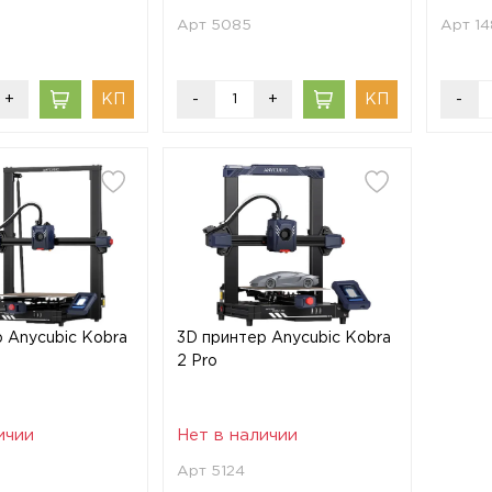
Арт 5085
Арт 1
+
-
+
-
 Anycubic Kobra
3D принтер Anycubic Kobra
2 Pro
ичии
Нет в наличии
Арт 5124