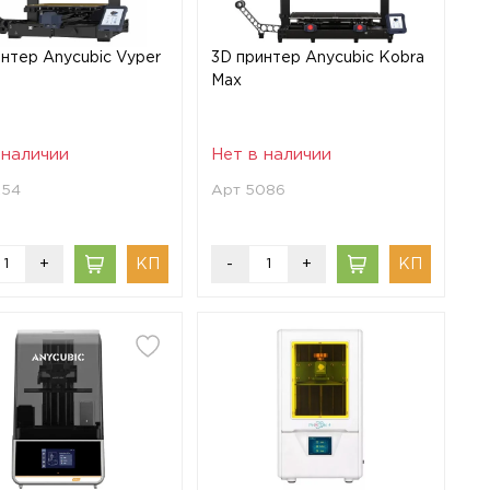
нтер Anycubic Vyper
3D принтер Anycubic Kobra
Max
 наличии
Нет в наличии
254
Арт 5086
+
-
+