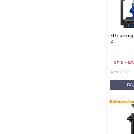
3D принте
X
Нет в нал
Арт 7387
ПО
Выбор покуп