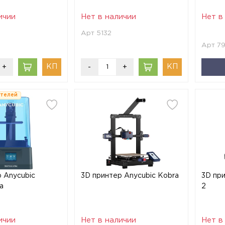
ичии
Нет в наличии
Нет в
Арт 5132
Арт 7
+
-
+
ателей
 Anycubic
3D принтер Anycubic Kobra
3D при
a
2
ичии
Нет в наличии
Нет в