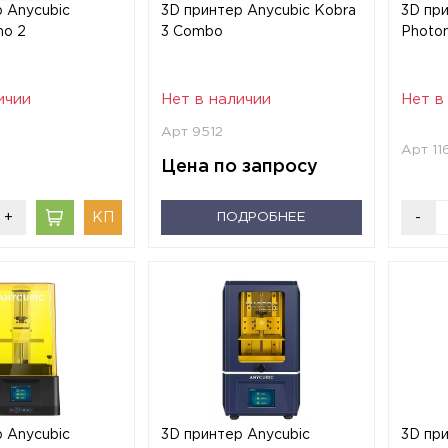
 Anycubic
3D принтер Anycubic Kobra
3D пр
no 2
3 Combo
Photo
ичии
Нет в наличии
Нет в
Арт 9512
Арт 11
Цена по запросу
+
ПОДРОБНЕЕ
-
 Anycubic
3D принтер Anycubic
3D пр