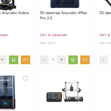
 Anycubic Kobra
3D принтер Anycubic 4Max
3D при
Pro 2.0
ичии
Нет в наличии
Нет в
Арт 5251
Арт 5
+
-
+
-