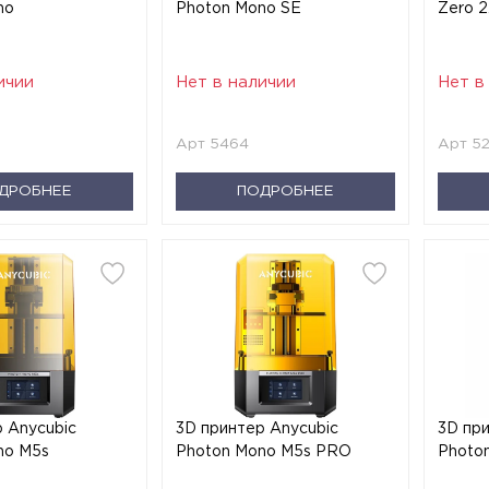
no
Photon Mono SE
Zero 2
ичии
Нет в наличии
Нет в
Арт 5464
Арт 5
ДРОБНЕЕ
ПОДРОБНЕЕ
 Anycubic
3D принтер Anycubic
3D пр
no M5s
Photon Mono M5s PRO
Photo