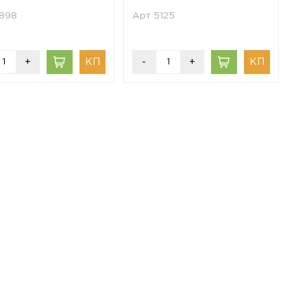
4898
Арт 5125
+
-
+