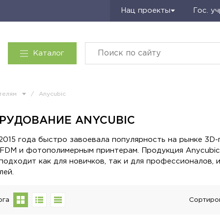
Запросить КП
Нац проекты
Гос. у
Каталог
телям
/
Anycubic
РУДОВАНИЕ ANYCUBIC
 2015 года быстро завоевала популярность на рынке 3D-
FDM и фотополимерным принтерам. Продукция Anycubic
 подходит как для новичков, так и для профессионалов
лей.
ога
Сортиро