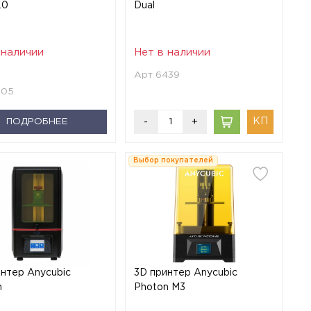
.0
Dual
 наличии
Нет в наличии
Арт 6439
205
ПОДРОБНЕЕ
-
+
Выбор покупателей
интер Anycubic
3D принтер Anycubic
n
Photon M3