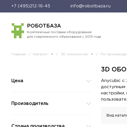
+7 (495)212-16-45
info@robotbaza.ru
РОБОТБАЗА
Комплексные поставки оборудования
для современного образования с 2013 года
Главная
/
Каталог
/
3D технологии
/
По производи
3D ОБО
Anycubic с
Цена
доступным 
настройки,
пользовате
Производитель
Вид катал
Страна производства