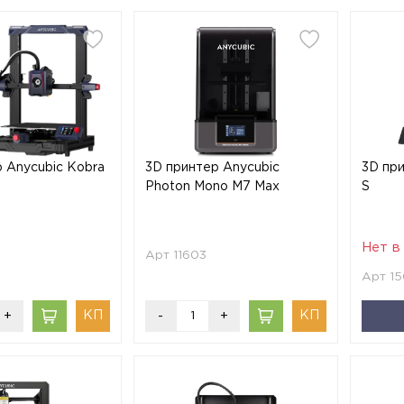
 Anycubic Kobra
3D принтер Anycubic
3D пр
Photon Mono M7 Max
S
Нет в
Арт 11603
Арт 1
+
-
+