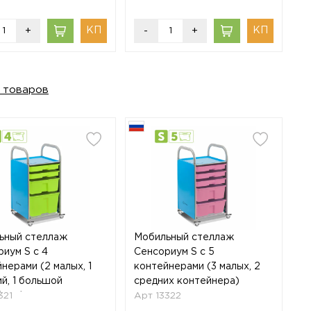
+
-
+
 товаров
ьный стеллаж
Мобильный стеллаж
иум S с 4
Сенсориум S с 5
нерами (2 малых, 1
контейнерами (3 малых, 2
й, 1 большой
средних контейнера)
йнер)
321
Арт 13322