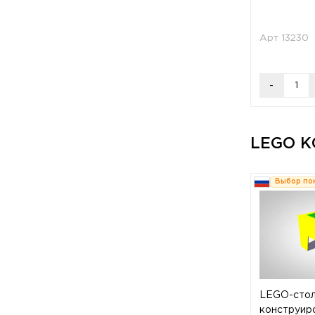
Арт 13230
-
LEGO 
Выбор по
LEGO-стол
конструир