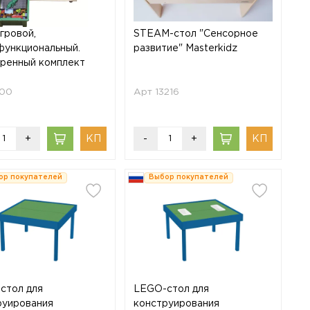
гровой,
STEAM-стол "Сенсорное
функциональный.
развитие" Masterkidz
ренный комплект
100
Арт 13216
+
-
+
ор покупателей
Выбор покупателей
стол для
LEGO-стол для
руирования
конструирования