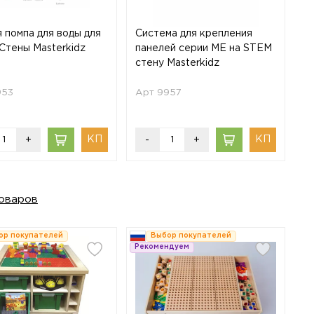
 помпа для воды для
Система для крепления
Стены Masterkidz
панелей серии ME на STEM
стену Masterkidz
953
Арт 9957
+
-
+
оваров
ор покупателей
Выбор покупателей
Рекомендуем