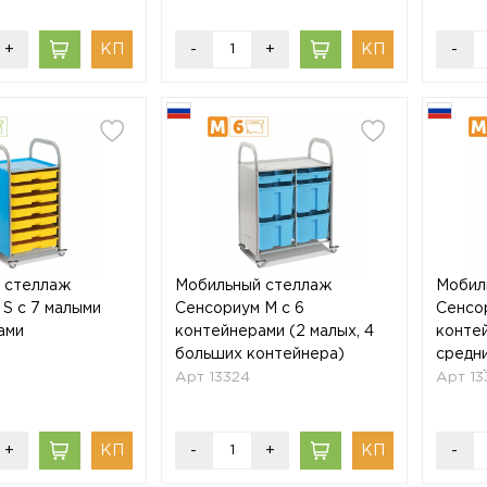
+
-
+
-
 стеллаж
Мобильный стеллаж
Мобил
S с 7 малыми
Сенсориум M с 6
Сенсо
ами
контейнерами (2 малых, 4
контей
больших контейнера)
средни
Арт 13324
конте
Арт 13
+
-
+
-