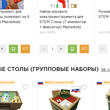
струмент для
Набор игрового
Ручная
ы (комплект из 6
электроинструмента для
STEM 
 Masterkidz
STEM Стены (7 элементов
+ фиксатор) Masterkidz
Арт 9952
Арт 9
+
-
+
-
ЫЕ СТОЛЫ (ГРУППОВЫЕ НАБОРЫ)
58 т
купателей
Выбор покупателей
Выб