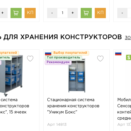
+
-
+
-
Ь ДЛЯ ХРАНЕНИЯ КОНСТРУКТОРОВ
30
купателей
Выбор покупателей
дитель
Топ производитель
Рекомендуем
 система
Стационарная система
Мобил
конструкторов
хранения конструкторов
Сенсор
кс", 15 ячеек
"Уникум Бокс"
контей
средни
Арт 14813
конте
Арт 13