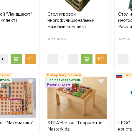
вой "Ландшафт"
Стол игровой,
Стол и
омплект)
многофункциональный.
много
Базовый комплект
Расши
Арт 4099
Арт 4
+
-
+
-
ателей
Выбор покупателей
Выб
дитель
Топ производитель
Рекомендуем
л "Математика"
STEAM-стол "Творчество"
LEGO-
Masterkidz
конст