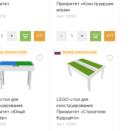
итет
Приоритет «Конструируем
играя»
712
Арт 11356
+
-
+
ор покупателей
Выбор покупателей
стол для
LEGO-стол для
руирования
конструирования
итет «Юный
Приоритет «Строители
ер»
будущего»
456
Арт 11390