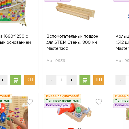
а 1660*1250 с
Вспомогательный поддон
Колыш
ым основанием
для STEM Стены, 800 мм
(512 ш
Masterkidz
Master
Арт 9939
Арт 9
+
-
+
-
ателей
Выбор покупателей
Выбор п
дитель
Топ производитель
Топ про
Рекомендуем
Рекоме