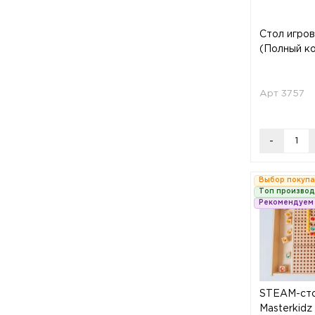
Стол игро
(Полный к
Арт 3757
-
Выбор покуп
Топ произво
Рекомендуем
STEAM-сто
Masterkidz