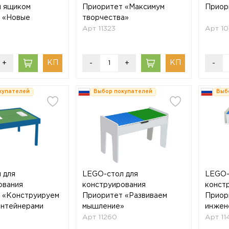
 ящиком
Приоритет «Максимум
Приор
 «Новые
творчества»
»
Арт 11323
Арт 10
+
-
+
-
купателей
Выбор покупателей
Выб
 для
LEGO-стол для
LEGO-
ования
конструирования
конст
 «Конструируем
Приоритет «Развиваем
Приор
онтейнерами
мышление»
инжен
Арт 11260
Арт 11