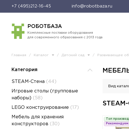
+7 (495)212-16-45
info@robotbaza.ru
РОБОТБАЗА
Комплексные поставки оборудования
для современного образования с 2013 года
Главная
/
Каталог
/
Детский сад
/
Развивающее о
Категория
МЕБЕЛЬ
STEAM-Стена
(44)
Вид катал
Игровые столы (групповые
наборы)
(58)
STEAM
LEGO конструирование
(17)
Мебель для хранения
Топ произво
конструкторов
(30)
Рекомендуем