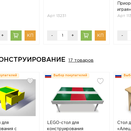
Приор
играя»
Арт 13231
Арт 11
+
-
+
-
КОНСТРУИРОВАНИЕ
17 товаров
купателей
Выбор покупателей
Выб
 для
LEGO-стол для
Стол 
ования с
конструирования
«Алеш