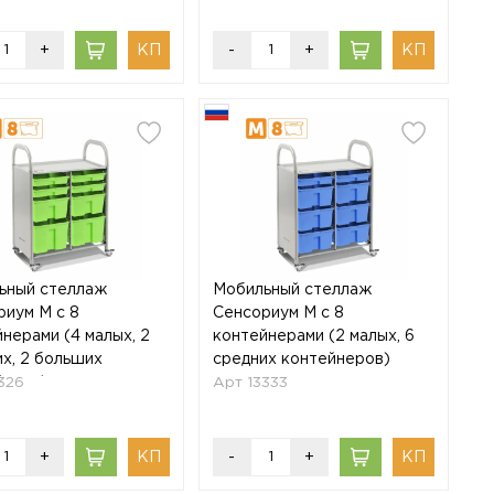
+
-
+
ьный стеллаж
Мобильный стеллаж
риум M с 8
Сенсориум M с 8
нерами (4 малых, 2
контейнерами (2 малых, 6
х, 2 больших
средних контейнеров)
йнера)
326
Арт 13333
+
-
+