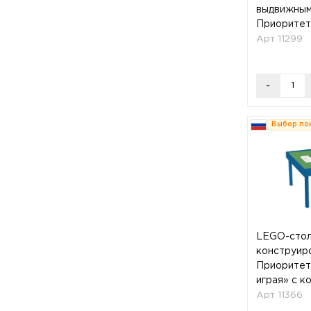
выдвижным
Приоритет
горизонты
Арт 11299
-
Выбор по
LEGO-стол
конструир
Приоритет
играя» с к
Арт 11366