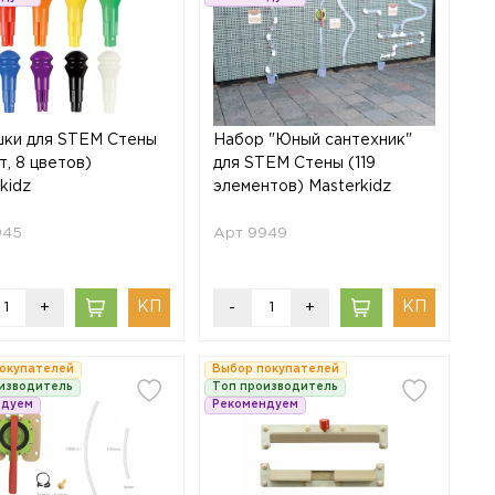
ки для STEM Стены
Набор "Юный сантехник"
т, 8 цветов)
для STEM Стены (119
kidz
элементов) Masterkidz
945
Арт 9949
+
-
+
окупателей
Выбор покупателей
изводитель
Топ производитель
ндуем
Рекомендуем