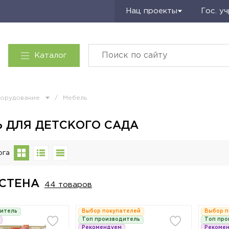
Запросить КП
Нац проекты
Гос. у
Каталог
борудование
/
Мебель
 ДЛЯ ДЕТСКОГО САДА
ога
-СТЕНА
44 товаров
дитель
Выбор покупателей
Выбор п
Топ производитель
Топ про
Рекомендуем
Рекоме