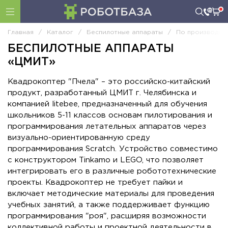
Главная
/
Каталог
/
Беспилотные аппараты
/
По производит
БЕСПИЛОТНЫЕ АППАРАТЫ
«ЦМИТ»
Квадрокоптер "Пчела" – это российско-китайский
продукт, разработанный ЦМИТ г. Челябинска и
компанией litebee, предназначенный для обучения
школьников 5-11 классов основам пилотирования и
программирования летательных аппаратов через
визуально-ориентированную среду
программирования Scratch. Устройство совместимо
с конструктором Tinkamo и LEGO, что позволяет
интегрировать его в различные робототехнические
проекты. Квадрокоптер не требует пайки и
включает методические материалы для проведения
учебных занятий, а также поддерживает функцию
программирования "роя", расширяя возможности
коллективной работы и проектной деятельности в