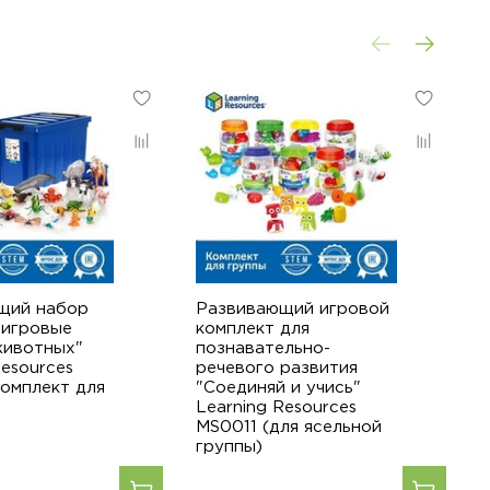
щий набор
Развивающий игровой
К
 игровые
комплект для
п
животных"
познавательно-
р
Resources
речевого развития
с
омплект для
"Соединяй и учись"
L
Learning Resources
M
MS0011 (для ясельной
г
группы)