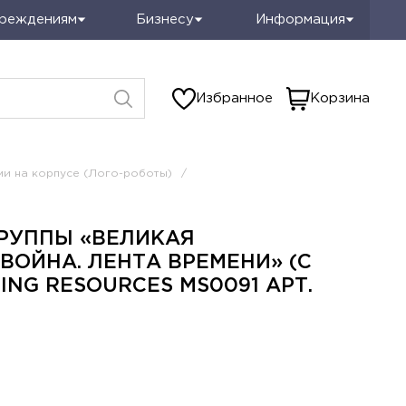
чреждениям
Бизнесу
Информация
Избранное
Корзина
и на корпусе (Лого-роботы)
/
РУППЫ «ВЕЛИКАЯ
 покупателей
Топ
ВОЙНА. ЛЕНТА ВРЕМЕНИ» (С
ING RESOURCES MS0091 АРТ.