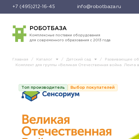
+7 (495)212-16-45
info@robotbaza.ru
РОБОТБАЗА
Комплексные поставки оборудования
для современного образования с 2013 года
Главная
/
Каталог
/
Детский сад
/
Развивающее о
Комплект для группы «Великая Отечественная война. Лента 
Топ производитель
Выбор покупателей