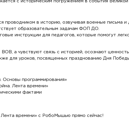
икается с историческим погружением в события Великой
 проводником в историю, озвучивая военные письма и
тствует образовательным задачам ФОП ДО.
говые инструкции для педагогов, которые помогут легк
 ВОВ, а чувствуют связь с историей, осознают ценность
 также для уроков, посвященных празднованию Дня Побе
. Основы программирования»
ойна. Лента времени»
рическими фактами
. Лента времени» с РобоМышью прямо сейчас!