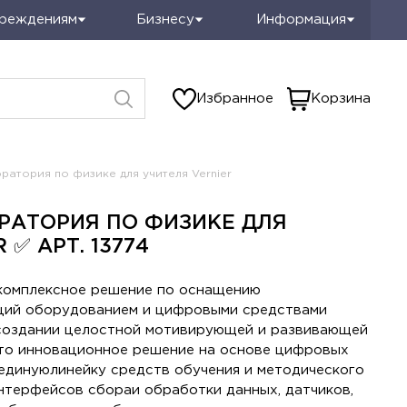
чреждениям
Бизнесу
Информация
Избранное
Корзина
атория по физике для учителя Vernier
РАТОРИЯ ПО ФИЗИКЕ ДЛЯ
 ✅ АРТ. 13774
комплексное решение по оснащению
ций оборудованием и цифровыми средствами
 создании целостной мотивирующей и развивающей
то инновационное решение на основе цифровых
 единуюлинейку средств обучения и методического
интерфейсов сбораи обработки данных, датчиков,