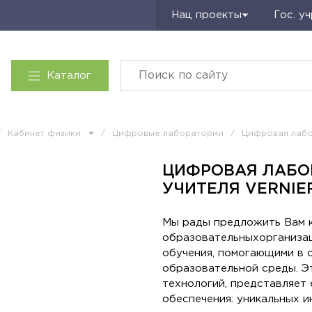
Запросить КП
Нац проекты
Гос. у
Каталог
/
Кабинет физики
/
Цифровые лаборатории
/
Цифровая лабор
ЦИФРОВАЯ ЛАБО
Рекомендуем
УЧИТЕЛЯ VERNIER
Мы рады предложить Вам 
образовательныхорганиза
обучения, помогающими в
образовательной среды. Э
технологий, представляет
обеспечения: уникальных 