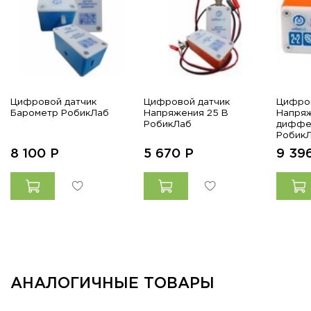
Цифровой датчик
Цифровой датчик
Цифров
Барометр РобикЛаб
Напряжения 25 B
Напря
РобикЛаб
диффе
Робик
8 100
Р
5 670
Р
9 39
АНАЛОГИЧНЫЕ ТОВАРЫ