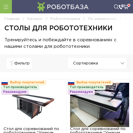
Главная
/
Каталог
/
Робототехника
/
По назначению
/
Меб
СТОЛЫ ДЛЯ РОБОТОТЕХНИКИ
Тренируйтесь и побеждайте в соревнованиях с
нашими столами для робототехники.
Фильтр
Выбор покупателей
Выбор покупателей
Топ производитель
Топ производитель
Рекомендуем
Рекомендуем
Стол для соревнований по
Стол для соревнований по
робототехнике "Уникум
робототехнике "Уникум