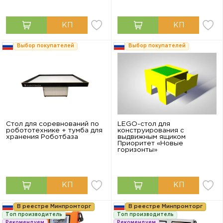
Выбор покупателей
Выбор покупателей
Стол для соревнований по
LEGO-стол для
робототехнике + тумба для
конструирования с
хранения Роботбаза
выдвижным ящиком
Приоритет «Новые
горизонты»
В реестре Минпромторг
В реестре Минпромторг
Топ производитель
Топ производитель
Рекомендуем
Рекомендуем