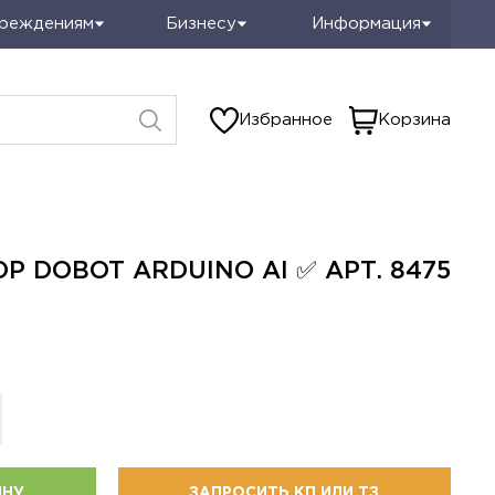
чреждениям
Бизнесу
Информация
Избранное
Корзина
 DOBOT ARDUINO AI ✅ АРТ. 8475
Рек
ИНУ
ЗАПРОСИТЬ КП ИЛИ ТЗ