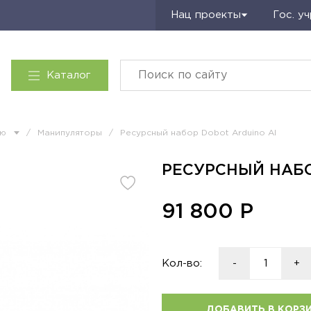
Запросить КП
Нац проекты
Гос. у
Каталог
ию
/
Манипуляторы
/
Ресурсный набор Dobot Arduino AI
РЕСУРСНЫЙ НАБОР
Рекомендуем
91 800
Р
Кол-во:
-
+
ДОБАВИТЬ В КОРЗ