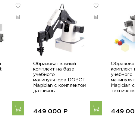
й
Образовательный
Образова
t
комплект на базе
комплект 
учебного
учебного
манипулятора DOBOT
манипуля
Magician с комплектом
Magician 
датчиков
техническ
449 000
Р
449 0