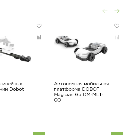
 линейных
Автономная мобильная
М
ний Dobot
платформа DOBOT
з
Magician Go DM-MLT-
GO