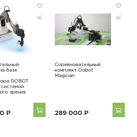
тельный
Соревновательный
С
на базе
комплект Dobot
к
Magician
м
тора DOBOT
M
с системой
ого зрения
00
Р
289 000
Р