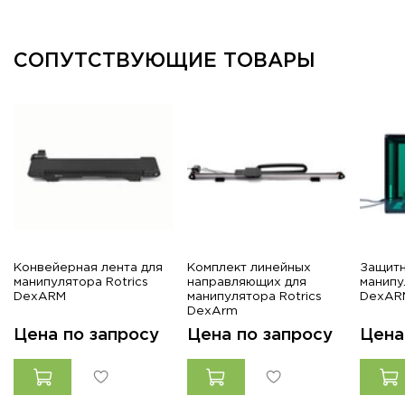
СОПУТСТВУЮЩИЕ ТОВАРЫ
Конвейерная лента для
Комплект линейных
Защитн
манипулятора Rotrics
направляющих для
манипу
DexARM
манипулятора Rotrics
DexAR
DexArm
Цена по запросу
Цена по запросу
Цена