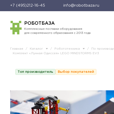
+7 (495)212-16-45
info@robotbaza.ru
РОБОТБАЗА
Комплексные поставки оборудования
для современного образования с 2013 года
Главная
/
Каталог
/
Робототехника
/
По производ
Комплект «Лунная Одиссея» LEGO MINDSTORMS EV3
Топ производитель
Выбор покупателей