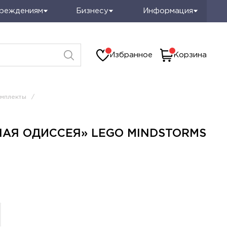
чреждениям
Бизнесу
Информация
Избранное
Корзина
мплекты
/
АЯ ОДИССЕЯ» LEGO MINDSTORMS
 покупателей
Топ