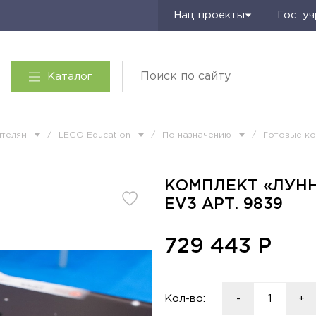
Запросить КП
Нац проекты
Гос. у
Каталог
ителям
/
LEGO Education
/
По назначению
/
Готовые ко
КОМПЛЕКТ «ЛУНН
Топ производитель
Выбор
EV3 АРТ. 9839
729 443
Р
Кол-во:
-
+