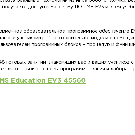
ользуя реальные технологии из мира робототехники. Ба
 получаете доступ к Базовому ПО LME EV3 и всем учеб
орменное образовательное программное обеспечение EV
данные учениками робототехнические модели с помощь
льзователем программных блоков – процедур и функций
48 готовых занятий, знакомящих вас и ваших учеников 
озволяют освоить основы программирования и лаборатор
S Education EV3 45560