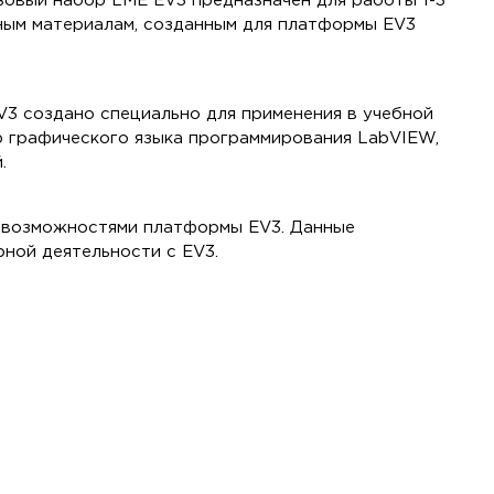
зовый набор LME EV3 предназначен для работы 1-3
ным материалам, созданным для платформы EV3
3 создано специально для применения в учебной
ю графического языка программирования LabVIEW,
.
с возможностями платформы EV3. Данные
ной деятельности с EV3.