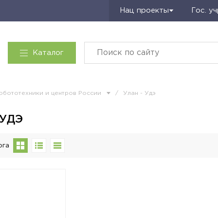
Запросить КП
Нац проекты
Гос. у
Каталог
обототехники и центров России
/
Улан - Удэ
 УДЭ
ога