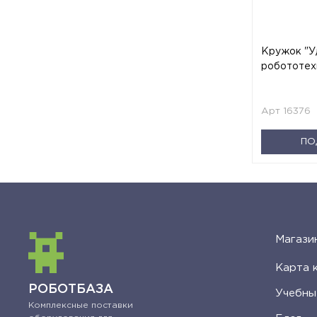
Кружок "У
робототех
Арт 16376
ПО
Магази
Карта 
РОБОТБАЗА
Учебны
Комплексные поставки