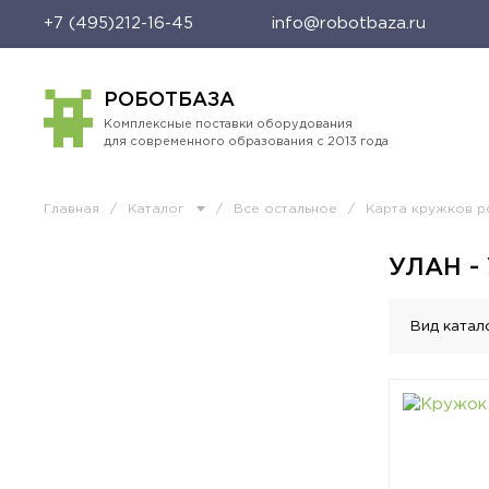
+7 (495)212-16-45
info@robotbaza.ru
РОБОТБАЗА
Комплексные поставки оборудования
для современного образования с 2013 года
Главная
/
Каталог
/
Все остальное
/
Карта кружков р
УЛАН -
Вид катал