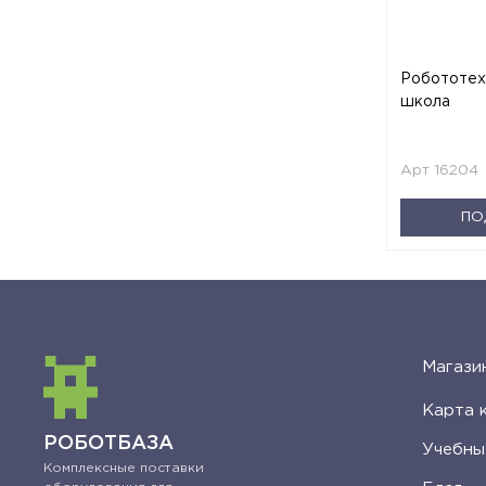
Робототех
школа
Арт 16204
ПО
Магази
Карта 
РОБОТБАЗА
Учебны
Комплексные поставки