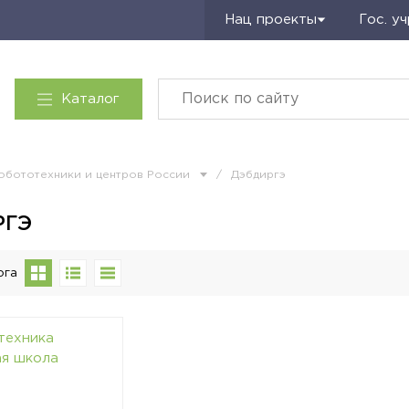
Запросить КП
Нац проекты
Гос. у
Каталог
обототехники и центров России
/
Дэбдиргэ
РГЭ
ога