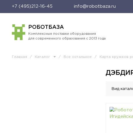
+7 (495)212-16-45
info@robotbaza.ru
РОБОТБАЗА
Комплексные поставки оборудования
для современного образования с 2013 года
Главная
/
Каталог
/
Все остальное
/
Карта кружков р
ДЭБДИ
Вид катал