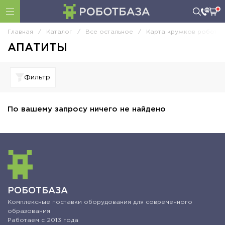
Главная
/
Каталог
/
Все остальное
/
Карта кружков роботот
АПАТИТЫ
Фильтр
По вашему запросу ничего не найдено
РОБОТБАЗА
Комплексные поставки оборудования для современного
образования
Работаем с 2013 года