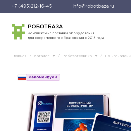
+7 (495)212-16-45
info@robotbaza.ru
РОБОТБАЗА
Комплексные поставки оборудования
для современного образования с 2013 года
Главная
/
Каталог
/
Робототехника
/
По назначен
Рекомендуем