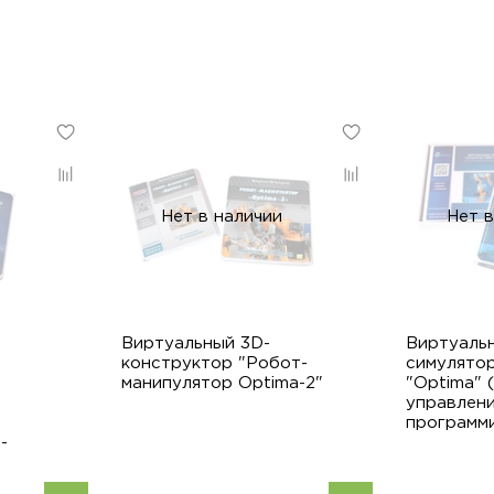
Нет в наличии
Нет в
Виртуальный 3D-
Виртуаль
конструктор "Робот-
симулято
манипулятор Optima-2"
"Optima" 
управлени
программ
-