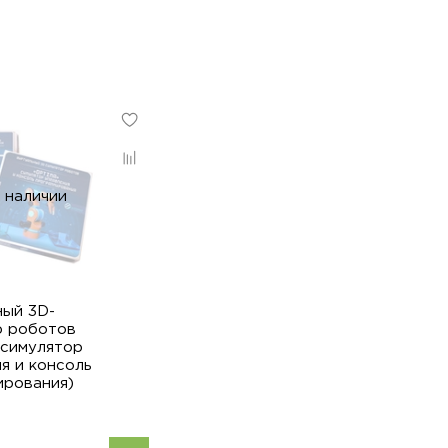
 наличии
ный 3D-
р роботов
(симулятор
я и консоль
ирования)