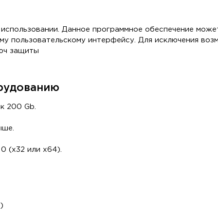
 использовании. Данное программное обеспечение може
ому пользовательскому интерфейсу. Для исключения во
люч защиты
рудованию
ск 200 Gb.
ыше.
0 (х32 или х64).
)