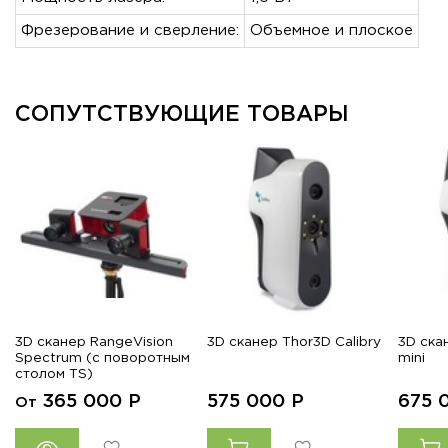
Фрезерование и сверление:
Объемное и плоское
СОПУТСТВУЮЩИЕ ТОВАРЫ
3D сканер RangeVision
3D сканер Thor3D Calibry
3D ска
Spectrum (с поворотным
mini
столом TS)
365 000
Р
575 000
Р
675 
От