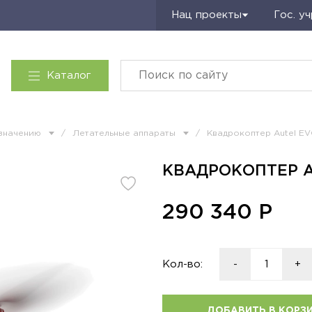
Запросить КП
Нац проекты
Гос. у
Каталог
азначению
/
Летательные аппараты
/
Квадрокоптер Autel EVO
КВАДРОКОПТЕР AU
290 340
Р
Кол-во:
-
+
ДОБАВИТЬ В КОРЗ