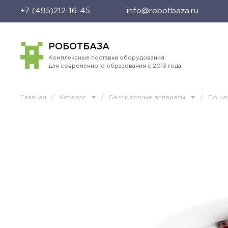
+7 (495)212-16-45
info@robotbaza.ru
РОБОТБАЗА
Комплексные поставки оборудования
для современного образования с 2013 года
Главная
/
Каталог
/
Беспилотные аппараты
/
По н