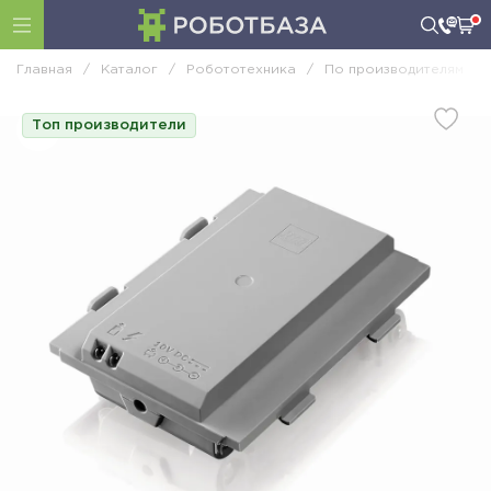
Главная
/
Каталог
/
Робототехника
/
По производителям
/
Топ производители