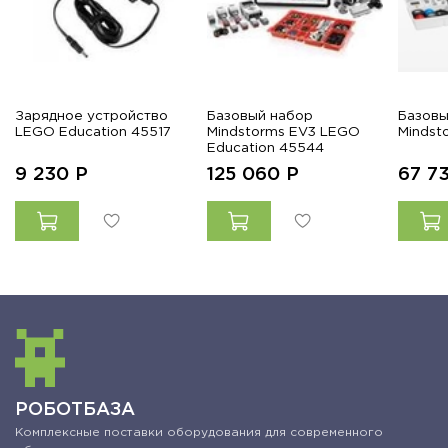
Зарядное устройство
Базовый набор
Базовы
LEGO Education 45517
Mindstorms EV3 LEGO
Mindst
Education 45544
9 230
Р
125 060
Р
67 7
РОБОТБАЗА
Комплексные поставки оборудования для современного