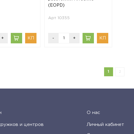
(EOPD)
Арт 10355
+
-
+
1
2
н
О нас
кружков и центров
Личный кабинет