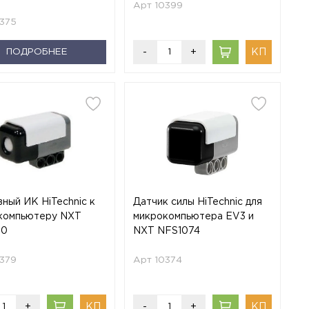
Арт 10399
0375
ПОДРОБНЕЕ
-
+
ный ИК HiTechnic к
Датчик силы HiTechnic для
компьютеру NXT
микрокомпьютера EV3 и
70
NXT NFS1074
0379
Арт 10374
+
-
+