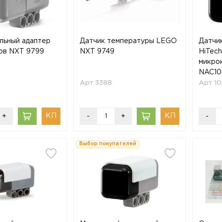
льный адаптер
Датчик температуры LEGO
Датчи
ков NXT 9799
NXT 9749
HiTech
микро
NAC10
Арт 3388
Арт 1
+
-
+
-
Выбор покупателей