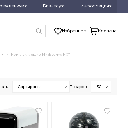
чреждениям
Бизнесу
Информация
Избранное
Корзина
/
Комплектующие Mindstorms NXT
вать
Товаров