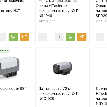
ный приемник
Модуль инфракрасной
Опытна
связи HiTechnic к
Супер
ьютеру NXT
микрокомпьютеру NXT
микро
NIL1046
SPR20
Арт 10377
Арт 13
+
-
+
-
дитель
вещенности 9844
Датчик цвета V2 к
Датчи
микрокомпьютеру NXT
HiTech
NCO1038
микро
NGY10