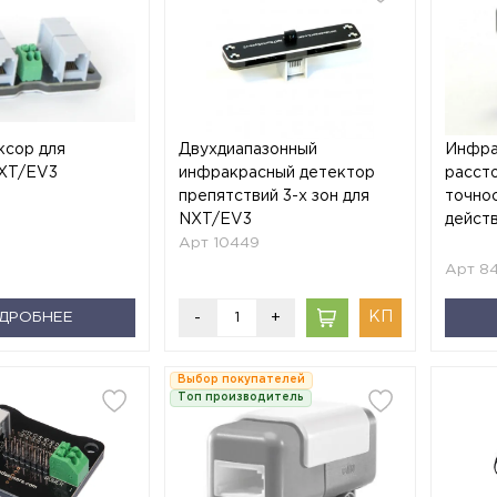
ксор для
Двухдиапазонный
Инфра
XT/EV3
инфракрасный детектор
расст
препятствий 3-х зон для
точно
NXT/EV3
дейст
Арт 10449
Арт 8
ДРОБНЕЕ
-
+
Выбор покупателей
Топ производитель