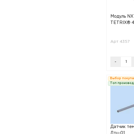
Модуль NX
TETRIX® 
Арт 4357
-
Выбор покуп
Топ произво
Датчик те
Дтц-01