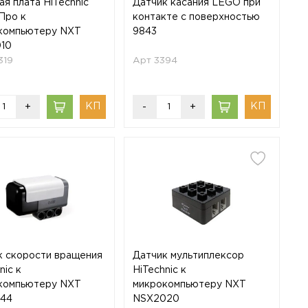
я плата HiTechnic
Датчик касания LEGO при
Про к
контакте с поверхностью
компьютеру NXT
9843
10
319
Арт 3394
+
-
+
к скорости вращения
Датчик мультиплексор
nic к
HiTechnic к
компьютеру NXT
микрокомпьютеру NXT
44
NSX2020