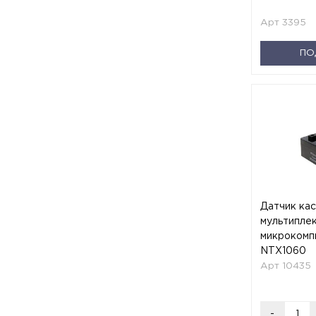
Арт 3395
ПО
Датчик кас
мультипле
микрокомп
NTX1060
Арт 10435
-