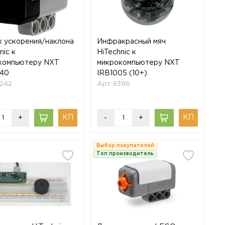
к ускорения/наклона
Инфракрасный мяч
nic к
HiTechnic к
компьютеру NXT
микрокомпьютеру NXT
40
IRB1005 (10+)
0242
Арт 9396
+
-
+
Выбор покупателей
Топ производитель