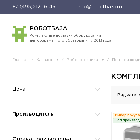
+7 (495)212-16-45
info@robotbaza.ru
РОБОТБАЗА
Комплексные поставки оборудования
для современного образования с 2013 года
Главная
/
Каталог
/
Робототехника
/
По производ
КОМПЛ
Цена
Вид катал
Производитель
Выбор покуп
Топ произво
Страна производства