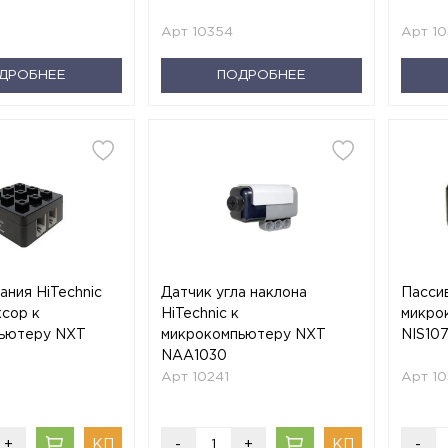
Арт 10354
Арт 1
ДРОБНЕЕ
ПОДРОБНЕЕ
ания HiTechnic
Датчик угла наклона
Пассив
ксор к
HiTechnic к
микро
ьютеру NXT
микрокомпьютеру NXT
NIS10
NAA1030
Арт 10241
Арт 1
+
-
+
-