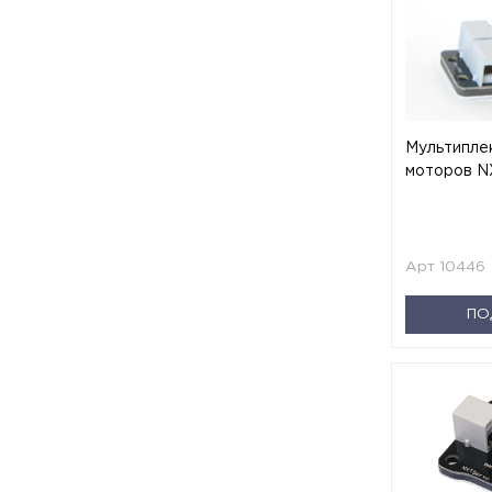
Мультипле
моторов N
Арт 10446
ПО