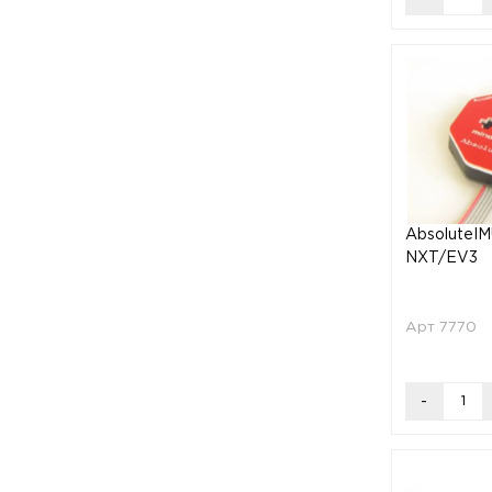
AbsoluteI
NXT/EV3
Арт 7770
-