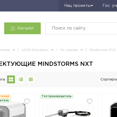
Запросить КП
Нац проекты
Гос. у
Каталог
ителям
/
LEGO Education
/
По сериям
/
Mindstorms EV3
ЕКТУЮЩИЕ MINDSTORMS NXT
ога
Сортиро
ателей
Топ производитель
дитель