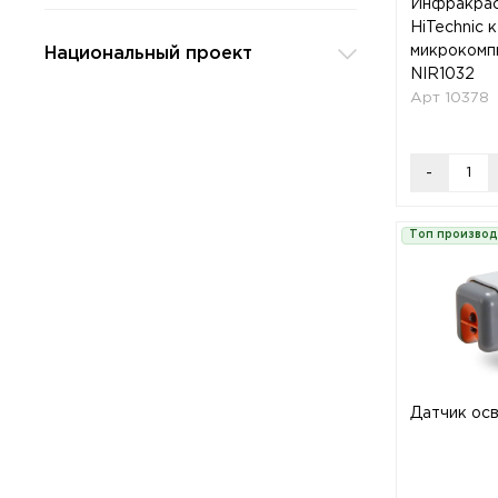
Инфракрас
HiTechnic к
микрокомп
Национальный проект
NIR1032
Арт 10378
-
Топ произво
Датчик ос