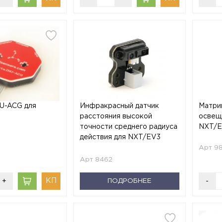
MU-ACG для
Инфракрасный датчик
Матриц
расстояния высокой
освещ
точности среднего радиуса
NXT/
действия для NXT/EV3
Арт 9
Арт 8462
+
ПОДРОБНЕЕ
-