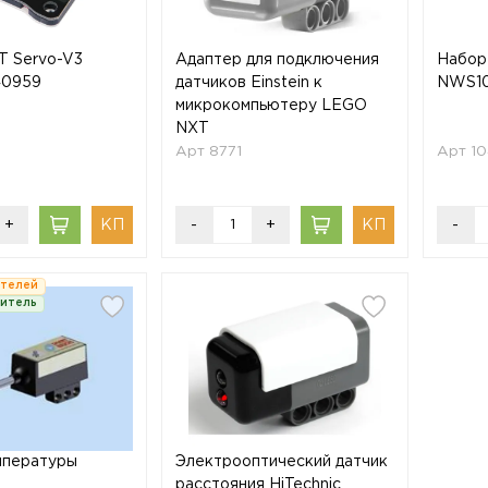
T Servo-V3
Адаптер для подключения
Набор
40959
датчиков Einstein к
NWS1
микрокомпьютеру LEGO
NXT
Арт 8771
Арт 1
+
-
+
-
ателей
дитель
мпературы
Электрооптический датчик
расстояния HiTechnic