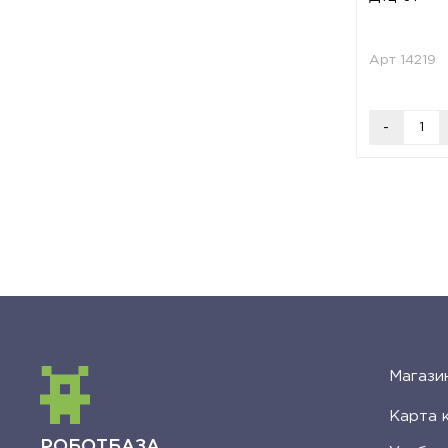
Арт 14219
-
Магази
Карта 
РОБОТБАЗА