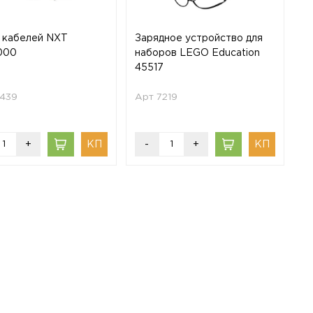
 кабелей NXT
Зарядное устройство для
000
наборов LEGO Education
45517
0439
Арт 7219
+
-
+