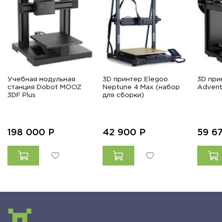
Учебная модульная
3D принтер Elegoo
3D при
станция Dobot MOOZ
Neptune 4 Max (набор
Advent
3DF Plus
для сборки)
198 000
Р
42 900
Р
59 6