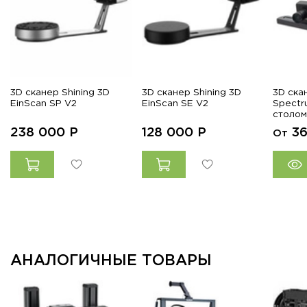
3D сканер Shining 3D
3D сканер Shining 3D
3D ска
EinScan SP V2
EinScan SE V2
Spectr
столом
238 000
Р
128 000
Р
3
От
АНАЛОГИЧНЫЕ ТОВАРЫ