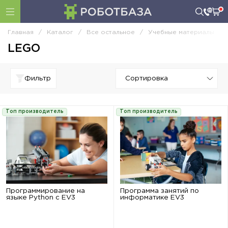
Главная
/
Каталог
/
Все остальное
/
Учебные материалы
/
LEGO
Фильтр
Топ производитель
Топ производитель
Программирование на
Программа занятий по
языке Python с EV3
информатике EV3