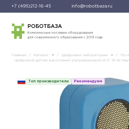
+7 (495)212-16-45
info@robotbaza.ru
РОБОТБАЗА
Комплексные поставки оборудования
для современного образования с 2013 года
Главная
/
Каталог
/
Цифровые лаборатории
/
По 
Цифровой датчик расстояния ультразвуковой (0,3…10 м) На
Топ производители
Рекомендуем