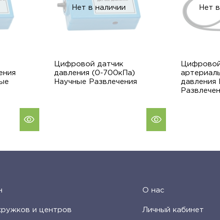
Нет в наличии
Нет в
Цифровой датчик
Цифровой
ения
давления (0-700кПа)
артериал
ые
Научные Развлечения
давления
Развлече
н
О нас
кружков и центров
Личный кабинет