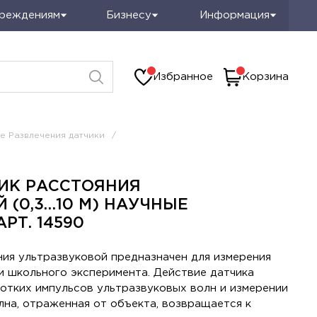
чреждениям
Бизнесу
Информация
Избранное
Корзина
е Развлечения датчики
/
ИК РАССТОЯНИЯ
 (0,3…10 М) НАУЧНЫЕ
РТ. 14590
ия ультразвуковой предназначен для измерения
и школьного эксперимента. Действие датчика
ротких импульсов ультразвуковых волн и измерении
лна, отраженная от объекта, возвращается к