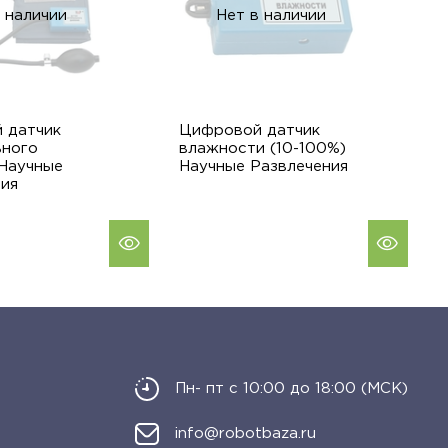
 наличии
Нет в наличии
 датчик
Цифровой датчик
Ц
ьного
влажности (10-100%)
д
 Научные
Научные Развлечения
д
ния
(
Р
Пн- пт с 10:00 до 18:00 (МСК)
info@robotbaza.ru