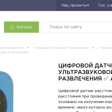
Запросить КП
Нац проекты
Гос. у
Каталог
производителям
/
Наураша (Научные Развлечения)
/
Научны
учные Развлечения
ЦИФРОВОЙ ДАТЧ
УЛЬТРАЗВУКОВОЙ
РАЗВЛЕЧЕНИЯ ✅ А
Цифровой датчик расстоян
расстояния при проведени
основано на излучении ко
времени, через которое во