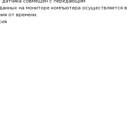
т датчика совмещен с передающим
данных на мониторе компьютера осуществляется в
ия от времени.
сия