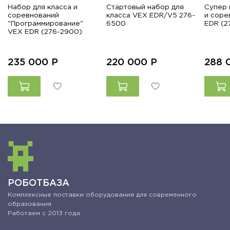
Набор для класса и
Стартовый набор для
Супер 
соревнований
класса VEX EDR/V5 276-
и соре
"Программирование"
6500
EDR (2
VEX EDR (276-2900)
235 000
Р
220 000
Р
288 
РОБОТБАЗА
Комплексные поставки оборудования для современного
образования
Работаем с 2013 года