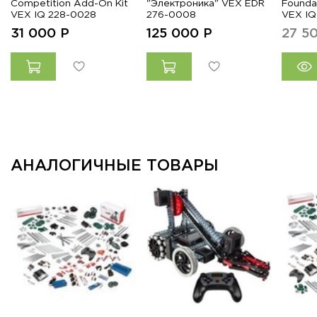
Competition Add-On Kit
"Электроника" VEX EDR
Founda
VEX IQ 228-0028
276-0008
VEX IQ
31 000
Р
125 000
Р
27 5
АНАЛОГИЧНЫЕ ТОВАРЫ