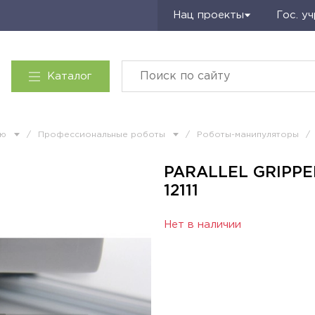
Запросить КП
Нац проекты
Гос. у
Каталог
ию
/
Профессиональные роботы
/
Роботы-манипуляторы
/
PARALLEL GRIPPE
12111
Нет в наличии