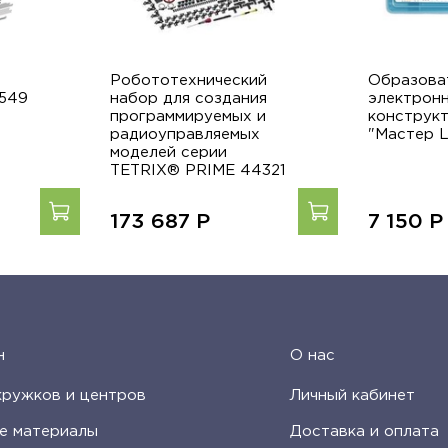
Робототехнический
Образова
549
набор для создания
электрон
программируемых и
конструк
радиоуправляемых
"Мастер L
моделей серии
TETRIX® PRIME 44321
173 687
Р
7 150
Р
н
О нас
кружков и центров
Личный кабинет
е материалы
Доставка и оплата