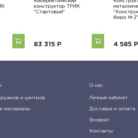
Кибернетический
Конструк
ИК
конструктор ТРИК
металлич
"Стартовый"
"Констру
бюро № 2
83 315
Р
4 585
н
О нас
кружков и центров
Личный кабинет
е материалы
Доставка и оплата
Возврат
Контакты