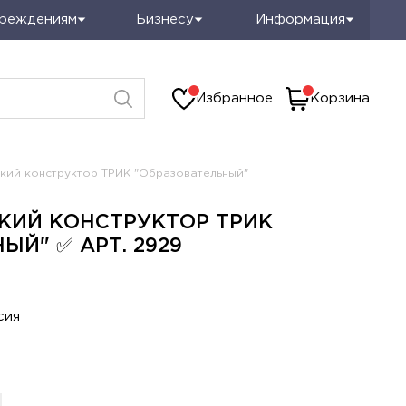
чреждениям
Бизнесу
Информация
Избранное
Корзина
кий конструктор ТРИК "Образовательный"
КИЙ КОНСТРУКТОР ТРИК
Топ производитель
ЫЙ" ✅ АРТ. 2929
Рек
сия