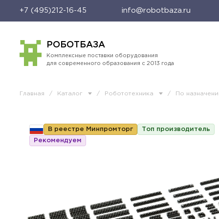
+7 (495)212-16-45
info@robotbaza.ru
РОБОТБАЗА
Комплексные поставки оборудования
для современного образования с 2013 года
Главная
/
Каталог
/
Робототехника
/
По назначен
В реестре Минпромторг
Топ производитель
Рекомендуем