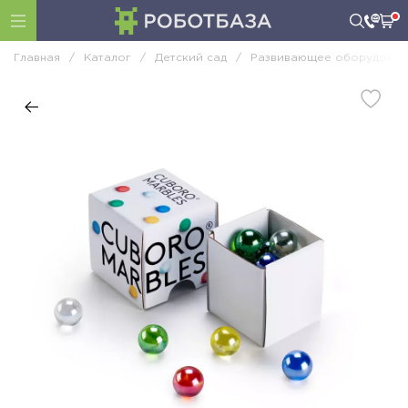
Главная
/
Каталог
/
Детский сад
/
Развивающее оборудован