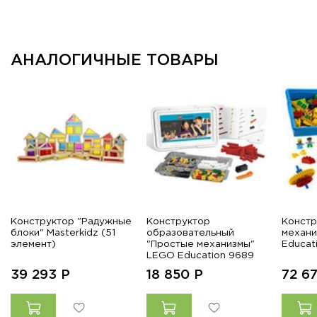
АНАЛОГИЧНЫЕ ТОВАРЫ
Конструктор "Радужные
Конструктор
Констр
блоки" Masterkidz (51
образовательный
механ
элемент)
"Простые механизмы"
Educat
LEGO Education 9689
39 293
Р
18 850
Р
72 6