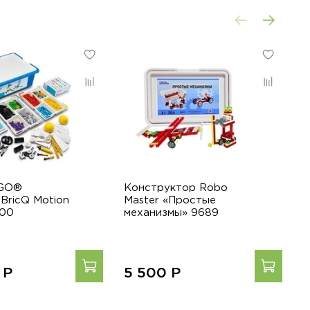
EGO®
Конструктор Robo
К
 BricQ Motion
Master «Простые
M
400
механизмы» 9689
м
0
Р
5 500
Р