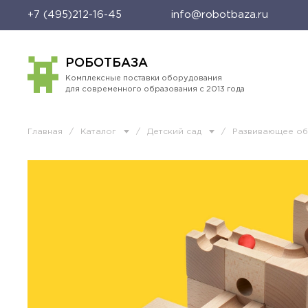
+7 (495)212-16-45
info@robotbaza.ru
РОБОТБАЗА
Комплексные поставки оборудования
для современного образования с 2013 года
Главная
/
Каталог
/
Детский сад
/
Развивающее о