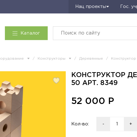
Запросить КП
Нац проекты
Гос. у
Каталог
борудование
/
Конструкторы
/
Деревянные
/
Конструктор
КОНСТРУКТОР Д
50 АРТ. 8349
52 000
Р
Кол-во:
-
+