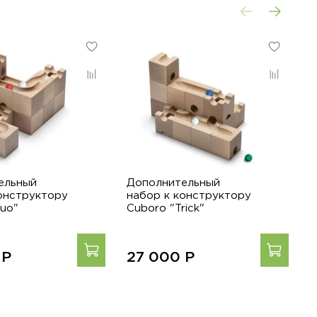
ельный
Дополнительный
Д
онструктору
набор к конструктору
н
uo"
Cuboro "Trick"
C
0
Р
27 000
Р