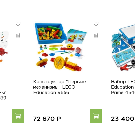
Конструктор "Первые
Набор L
механизмы" LEGO
Education
мы"
Education 9656
Prime 45
689
72 670
Р
23 40