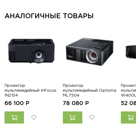
АНАЛОГИЧНЫЕ ТОВАРЫ
Проектор
Проектор
Проек
мультимедийный InFocus
мультимедийный Optoma
мульт
IN2134
ML750e
W400L
66 100
Р
78 080
Р
52 0