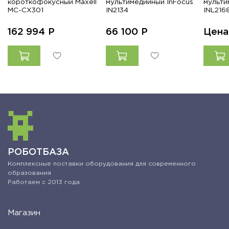
короткофокусный Maxell
мультимедийный InFocus
мульти
MC-CX301
IN2134
INL216
162 994
Р
66 100
Р
Цена
РОБОТБАЗА
Комплексные поставки оборудования для современного
образования
Работаем с 2013 года
Магазин