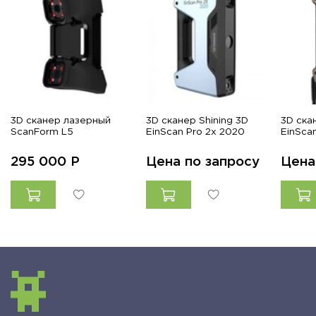
3D сканер лазерный
3D сканер Shining 3D
3D ска
ScanForm L5
EinScan Pro 2х 2020
EinSca
295 000
Р
Цена по запросу
Цена