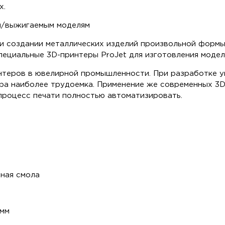
х.
ым/выжигаемым моделям
ри создании металлических изделий произвольной формы
пециальные 3D-принтеры ProJet для изготовления моделе
нтеров в ювелирной промышленности. При разработке 
ура наиболее трудоемка. Применение же современных 3
процесс печати полностью автоматизировать.
ная смола
 мм