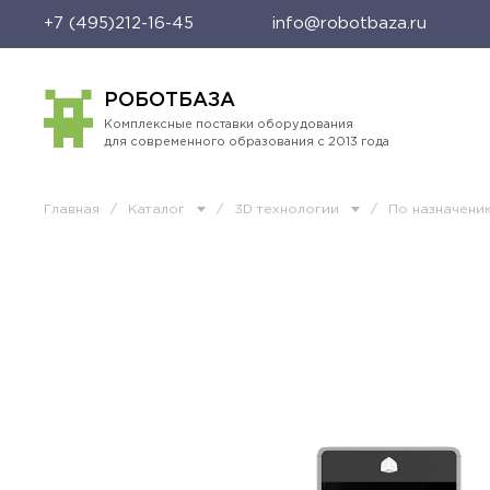
+7 (495)212-16-45
info@robotbaza.ru
РОБОТБАЗА
Комплексные поставки оборудования
для современного образования с 2013 года
Главная
/
Каталог
/
3D технологии
/
По назначен