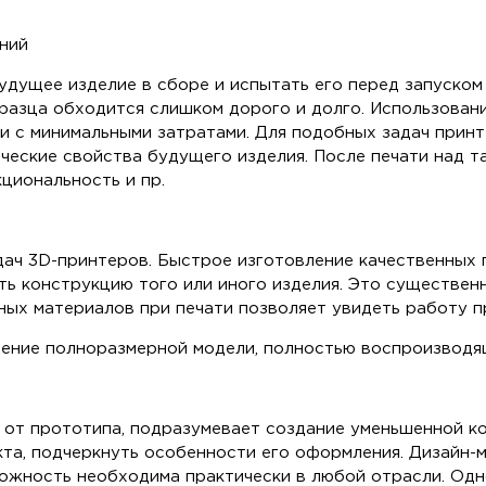
ний
дущее изделие в сборе и испытать его перед запуском 
разца обходится слишком дорого и долго. Использован
о и с минимальными затратами. Для подобных задач при
ические свойства будущего изделия. После печати над 
циональность и пр.
дач 3D-принтеров. Быстрое изготовление качественных
ть конструкцию того или иного изделия. Это существен
ных материалов при печати позволяет увидеть работу п
ление полноразмерной модели, полностью воспроизводя
е от прототипа, подразумевает создание уменьшенной ко
кта, подчеркнуть особенности его оформления. Дизайн
можность необходима практически в любой отрасли. Од