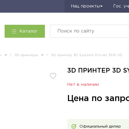
Запросить КП
Нац проекты
Гос. у
Каталог
ию
/
3D принтеры
/
3D принтер 3D Systems ProJet 3510 SD
3D ПРИНТЕР 3D SY
Нет в наличии
Цена по запр
Официальный дилер