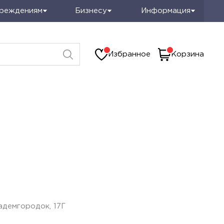
чреждениям
Бизнесу
Информация
Избранное
Корзина
адемгородок, 17Г