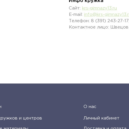
Инфо кружка
Сайт:
krs-gimnazy13.ru
E-mail:
info@krs-gimnazy13.
Телефон: 8 (391) 243-27-17,
Контактное лицо: Швецов
н
О нас
кружков и центров
Личный кабинет
е материалы
Доставка и оплата