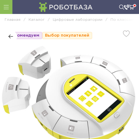
Главная
/
Каталог
/
Цифровые лаборатории
/
По классам
/
Рекомендуем
Выбор покупателей