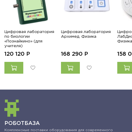
Цифровая лаборатория
Цифровая лаборатория
Цифро
по биологии
Архимед. Физика
ЛабДис
«Познайкино» (для
Физика
учителя)
120 120
Р
168 290
Р
158 
РОБОТБАЗА
Комплексные поставки оборудования для современного