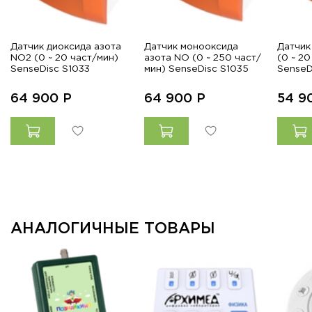
Датчик диоксида азота
Датчик монооксида
Датчик
NO2 (0 ~ 20 част/мин)
азота NO (0 ~ 250 част/
(0 ~ 20
SenseDisc S1033
мин) SenseDisc S1035
SenseD
64 900
Р
64 900
Р
54 9
АНАЛОГИЧНЫЕ ТОВАРЫ