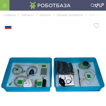
Главная
/
Каталог
/
Школа
/
Общие предметы
/
Кабинет ф