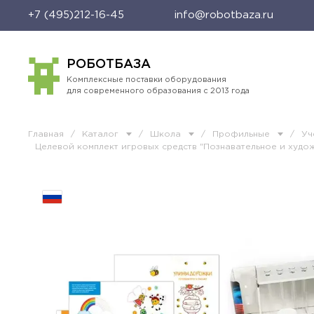
+7 (495)212-16-45
info@robotbaza.ru
РОБОТБАЗА
Комплексные поставки оборудования
для современного образования с 2013 года
Главная
/
Каталог
/
Школа
/
Профильные
/
Уч
Целевой комплект игровых средств "Познавательное и худож