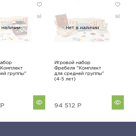
 наличии
Нет в наличии
набор
Игровой набор
И
"Комплект
Фребеля "Комплект
Ф
ей группы"
для средней группы"
д
(4-5 лет)
(
2
Р
94 512
Р