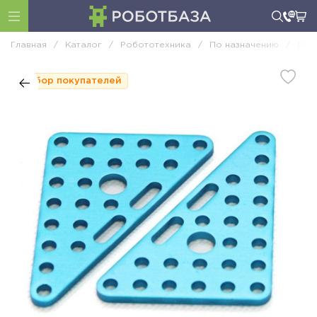
Главная
/
Каталог
/
Робототехника
/
По назначению
/
DIY
Выбор покупателей