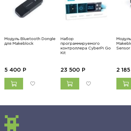
Модуль Bluetooth Dongle
Набор
Модуль
для Makeblock
программируемого
Makebl
контроллера CyberPi Go
Sensor
Kit
5 400
Р
23 500
Р
2 18