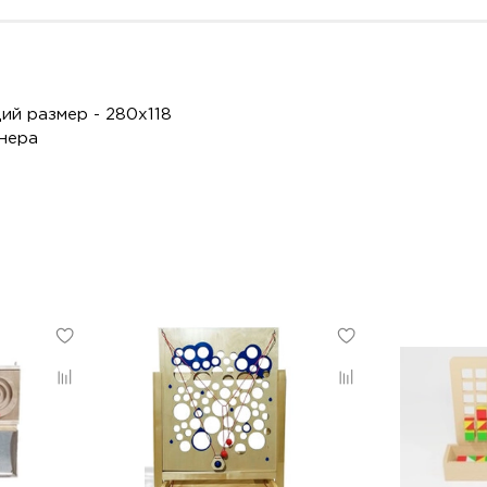
щий размер - 280х118
нера