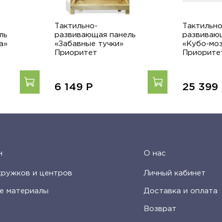
Тактильно-
Тактильно
ль
развивающая панель
развиваю
а»
«Забавные тучки»
«Кубо-мо
Приоритет
Приорите
6 149
Р
25 399
н
О нас
кружков и центров
Личный кабинет
е материалы
Доставка и оплата
Возврат