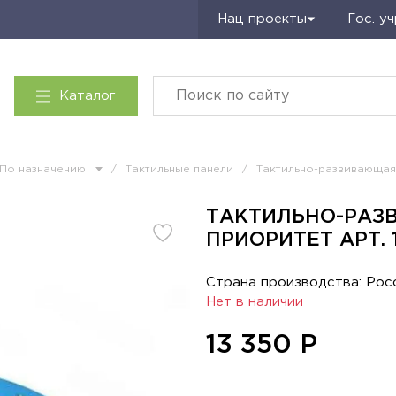
Запросить КП
Нац проекты
Гос. у
Каталог
По назначению
/
Тактильные панели
/
Тактильно-развивающая
ТАКТИЛЬНО-РАЗ
ПРИОРИТЕТ АРТ. 
Страна производства: Рос
Нет в наличии
13 350
Р