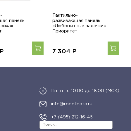
-
Тактильно-
Т
щая панель
развивающая панель
р
заика»
«Любопытные задачки»
«
т
Приоритет
П
Р
7 304
Р
Пн- пт с 10:00 до 18:00 (МСК)
info@robotbaza.ru
+7 (495) 212-16-45