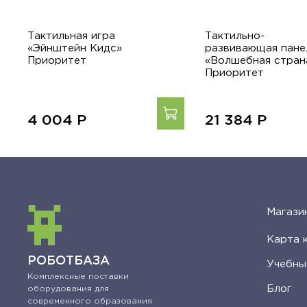
Тактильная игра
Тактильно-
«Эйнштейн Кидс»
развивающая пане
Приоритет
«Волшебная стран
Приоритет
4 004
Р
21 384
Р
Магази
Карта 
РОБОТБАЗА
Учебны
Комплексные поставки
Блог
оборудования для
современного образования