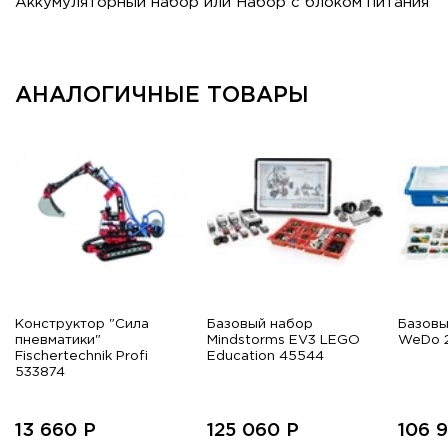
Аккумуляторный набор или Набор с блоком питания
АНАЛОГИЧНЫЕ ТОВАРЫ
Конструктор "Сила
Базовый набор
Базовы
пневматики"
Mindstorms EV3 LEGO
WeDo 
Fischertechnik Profi
Education 45544
533874
13 660
Р
125 060
Р
106 