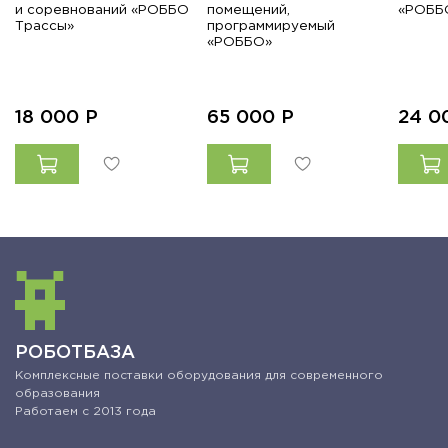
и соревнований «РОББО
помещений,
«РОББ
Трассы»
программируемый
«РОББО»
18 000
Р
65 000
Р
24 0
РОБОТБАЗА
Комплексные поставки оборудования для современного
образования
Работаем с 2013 года