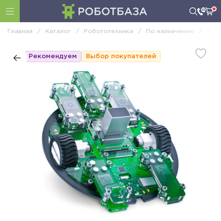
Главная
/
Каталог
/
Робототехника
/
По назначению
/
Кон
Рекомендуем
Выбор покупателей