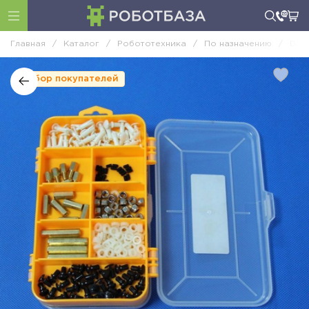
Главная
/
Каталог
/
Робототехника
/
По назначению
/
DIY
Выбор покупателей