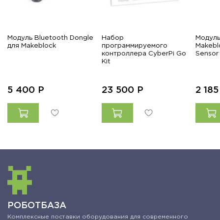
Модуль Bluetooth Dongle
Набор
Модуль
для Makeblock
программируемого
Makebl
контроллера CyberPi Go
Sensor
Kit
5 400
Р
23 500
Р
2 18
РОБОТБАЗА
Комплексные поставки оборудования для современного