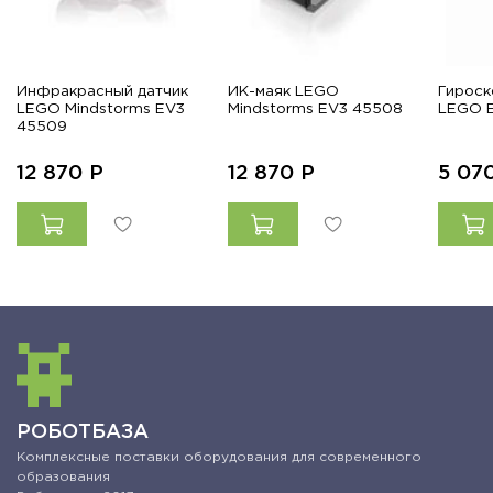
Инфракрасный датчик
ИК-маяк LEGO
Гироск
LEGO Mindstorms EV3
Mindstorms EV3 45508
LEGO 
45509
12 870
Р
12 870
Р
5 07
РОБОТБАЗА
Комплексные поставки оборудования для современного
образования