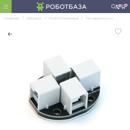
Главная
/
Каталог
/
Робототехника
/
По назначению
/
DIY