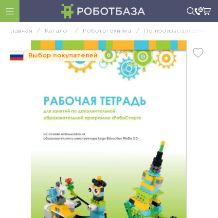
Главная
/
Каталог
/
Робототехника
/
По производителям
/
Выбор покупателей