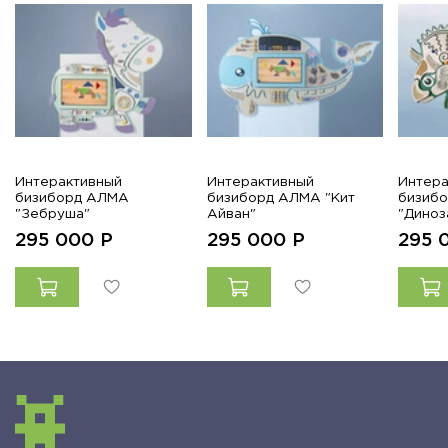
Интерактивный
Интерактивный
Интера
бизиборд АЛМА
бизиборд АЛМА "Кит
бизиб
"Зебруша"
Айван"
"Диноз
295 000
Р
295 000
Р
295 