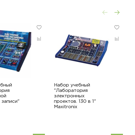
ебный
Набор учебный
Н
ория
"Лаборатория
"
ной
электронных
э
 записи"
проектов. 130 в 1"
п
Maxitronix
M