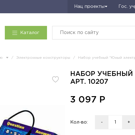
Запросить КП
Нац проекты
Гос. у
Каталог
ию
/
Электронные конструкторы
/
Набор учебный "Юный электр
НАБОР УЧЕБНЫЙ 
АРТ. 10207
3 097
Р
Кол-во:
-
+