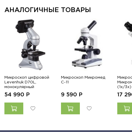
АНАЛОГИЧНЫЕ ТОВАРЫ
Микроскоп цифровой
Микроскоп Микромед
Микрос
Levenhuk D70L,
С-11
Микром
монокулярный
(1x/3x)
54 990
Р
9 590
Р
17 2