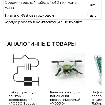
Соединительный кабель 1х40 пин мама-
1 шт.
мама
Плата с RGB светодиодом
1 шт.
Корпус робота в комплектацию не входит.
АНАЛОГИЧНЫЕ ТОВАРЫ
Набор трасс для
Квадрокоптер для
Цифров
занятий и
помещений,
лабора
соревнований
программируемый
«РОББ
«РОББО Трассы»
«РОББО»
Лабора