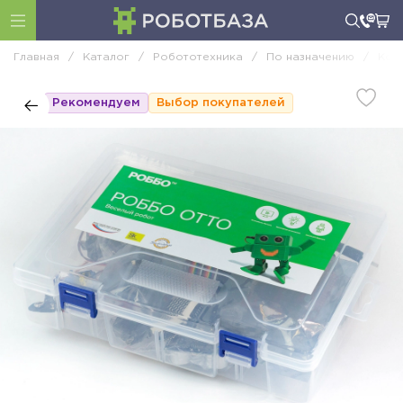
Главная
/
Каталог
/
Робототехника
/
По назначению
/
Кон
Рекомендуем
Выбор покупателей