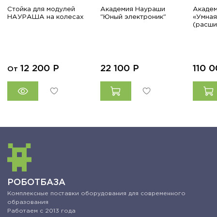
Стойка для модулей
Академия Наураши
Акаде
НАУРАША на колесах
"Юный электроник"
«Умная
(расши
12 200
Р
22 100
Р
110 
От
РОБОТБАЗА
Комплексные поставки оборудования для современного
образования
Работаем с 2013 года