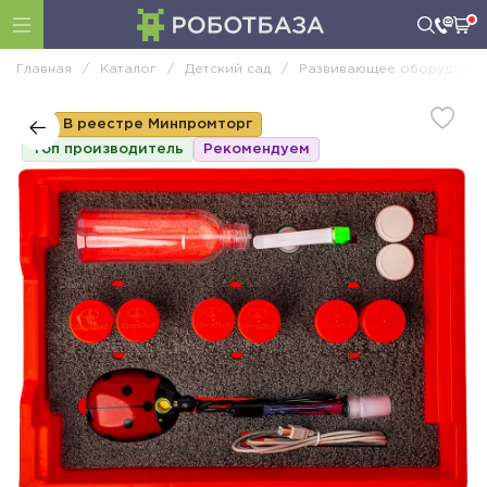
Главная
/
Каталог
/
Детский сад
/
Развивающее оборудован
В реестре Минпромторг
Топ производитель
Рекомендуем