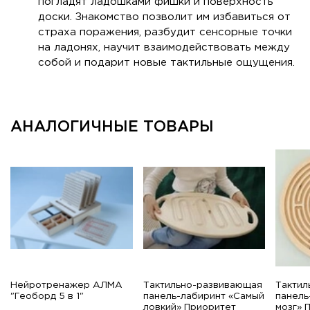
погладят ладошками фишки и поверхность
доски. Знакомство позволит им избавиться от
страха поражения, разбудит сенсорные точки
на ладонях, научит взаимодействовать между
собой и подарит новые тактильные ощущения.
АНАЛОГИЧНЫЕ ТОВАРЫ
Нейротренажер АЛМА
Тактильно-развивающая
Тактил
"Геоборд 5 в 1"
панель-лабиринт «Самый
панель
ловкий» Приоритет
мозг» 